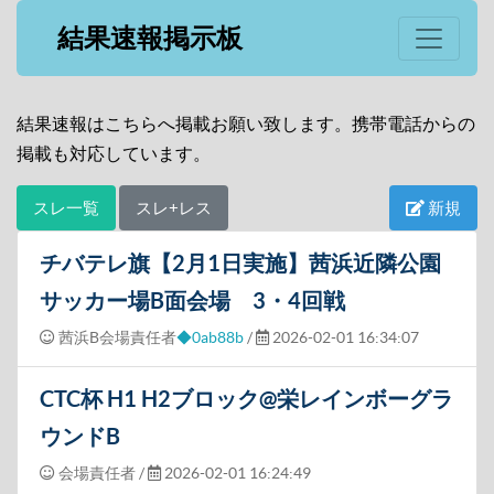
結果速報掲示板
結果速報はこちらへ掲載お願い致します。携帯電話からの
掲載も対応しています。
スレ一覧
スレ+レス
新規
チバテレ旗【2月1日実施】茜浜近隣公園
サッカー場B面会場 3・4回戦
茜浜B会場責任者
◆0ab88b
/
2026-02-01 16:34:07
CTC杯 H1 H2ブロック@栄レインボーグラ
ウンドB
会場責任者
/
2026-02-01 16:24:49