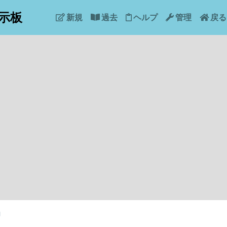
示板
新規
過去
ヘルプ
管理
戻る
中