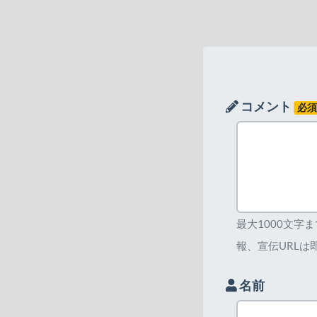
コメント
必
最大1000文字
報、宣伝URLは
名前