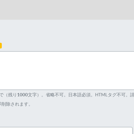
須
まで（残り
1000
文字）。省略不可。日本語必須。HTMLタグ不可。
即削除されます。