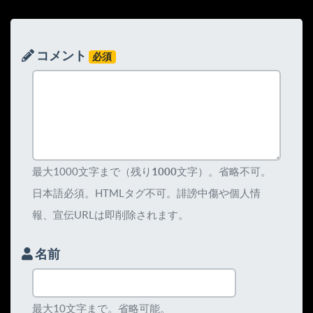
コメント
必須
最大1000文字まで（残り
1000
文字）。省略不可。
日本語必須。HTMLタグ不可。誹謗中傷や個人情
報、宣伝URLは即削除されます。
名前
最大10文字まで。省略可能。