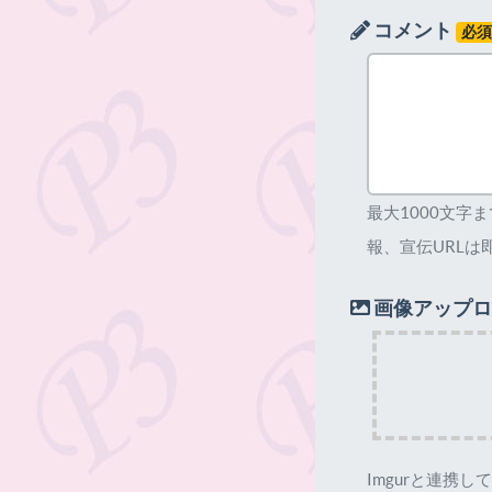
コメント
必
最大1000文字
報、宣伝URLは
画像アップロ
Imgurと連携