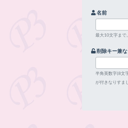
名前
最大10文字まで
削除キー兼な
半角英数字(8
が付きなりすま