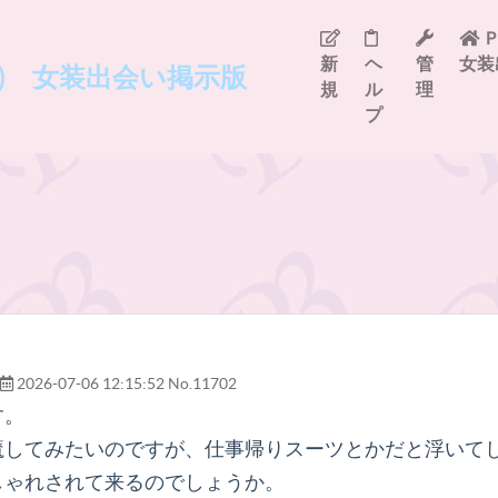
Ｐ
新
ヘ
管
女装
ree) 女装出会い掲示版
規
ル
理
プ
2026-07-06 12:15:52
No.11702
す。
魔してみたいのですが、仕事帰りスーツとかだと浮いて
しゃれされて来るのでしょうか。