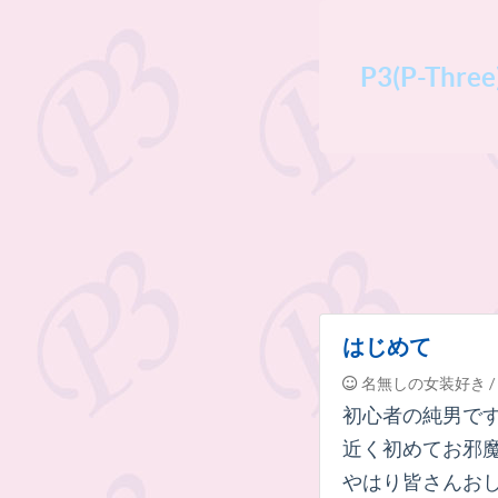
P3(P-Th
はじめて
名無しの女装好き
/
初心者の純男で
近く初めてお邪
やはり皆さんお