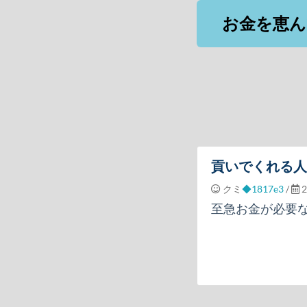
お金を恵ん
貢いでくれる人
クミ
◆1817e3
/
2
至急お金が必要