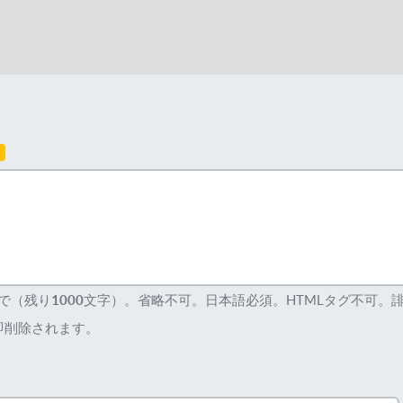
須
まで（残り
1000
文字）。省略不可。日本語必須。HTMLタグ不可。
即削除されます。