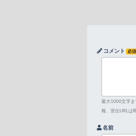
コメント
必
最大1000文字
報、宣伝URLは
名前