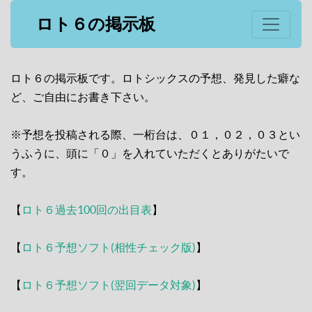
ロト６の掲示板
ロト６の掲示板です。ロトシックスの予想、発見した癖な
ど、ご自由にお書き下さい。
※予想を投稿される際、一桁台は、０１，０２，０３とい
うふうに、頭に「０」を入れていただくとありがたいで
す。
【
ロト６過去100回の出目表
】
【
ロト６予想ソフト(相性チェック版)
】
【
ロト６予想ソフト(翌回データ対象)
】