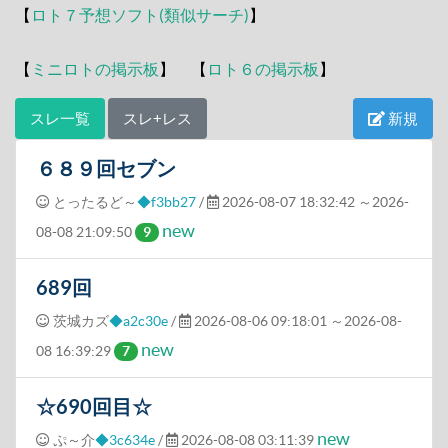
【
ロト７予想ソフト(類似サーチ)
】
【
ミニロトの掲示板
】 【
ロト６の掲示板
】
スレ一覧
スレ+レス
新規
６８９回セブン
とったるど～
◆f3bb27
/
2026-08-07 18:32:42
～2026-
new
08-08 21:09:50
9
689回
茨城カズ
◆a2c30e
/
2026-08-06 09:18:01
～2026-08-
new
08 16:39:29
7
☆690回目☆
new
ぷ～介
◆3c634e
/
2026-08-08 03:11:39