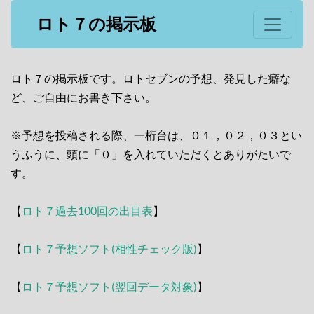
ロト７の掲示板
ロト７の掲示板です。ロトセブンの予想、発見した癖な
ど、ご自由にお書き下さい。
※予想を投稿される際、一桁台は、０１，０２，０３とい
うふうに、頭に「０」を入れていただくとありがたいで
す。
【
ロト７過去100回の出目表
】
【
ロト７予想ソフト(相性チェック版)
】
【
ロト７予想ソフト(翌回データ対象)
】