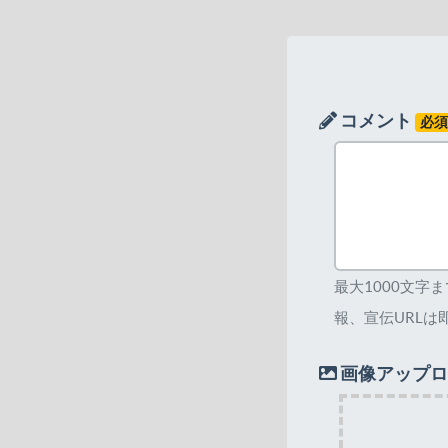
コメント
必
最大1000文字
報、宣伝URLは
画像アップロ