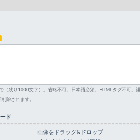
須
まで（残り
1000
文字）。省略不可。日本語必須。HTMLタグ不可。
即削除されます。
ード
画像をドラッグ&ドロップ