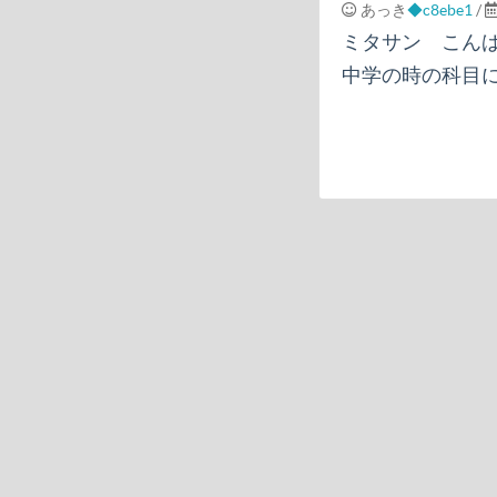
あっき
◆c8ebe1
/
ミタサン こん
中学の時の科目