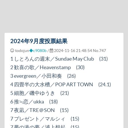
2024年9月度投票結果
todojun
◆c9080b
/
2024-11-16 21:48:54
No.747
1 しとろんの週末／Sundae May Club (31)
2 歓喜の歌／Heavenstamp (30)
3 evergreen／小田和奏 (26)
4 四畳半の大水槽／POP ART TOWN (24.1)
5 細胞／磯中ゆうき (21)
6 推≒恋／ukka (18)
7 夜凪／TRE＠SON (15)
7 プレゼント／マルシィ (15)
7 夢の港の夢／浦上想起 (15)