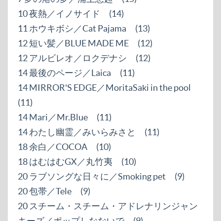
10 夜熱／イノサイド (14)
11 ホウキボシ／Cat Pajama (13)
12 短い髪／BLUE MADE ME (12)
12 アルビレオ／ロクデナシ (12)
14 最後のページ／Laica (11)
14 MIRROR'S EDGE／MoritaSaki in the pool
(11)
14 Mari／Mr.Blue (11)
14 わたし幽霊／みいらみさと (11)
18 余白／COCOA (10)
18 はむはむGX／丸竹夷 (10)
20 ラブソングな日々に／Smoking pet (9)
20 包帯／Tele (9)
20 スチーム・スチーム・アドレナリンジャン
キーズ／ポップしなないで (9)