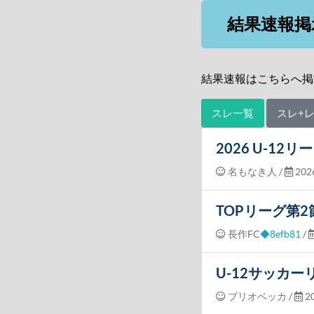
結果速報掲
結果速報はこちらへ掲
スレ一覧
スレ+
2026 U-12
名もなき人
/
2026
TOPリーグ第
長作FC
◆8efb81
/
U-12サッカー
ブリオベッカ
/
20