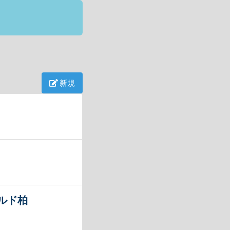
新規
ールド柏