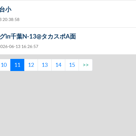
水台小
 20:38:58
リーグin千葉N-13@タカスポA面
026-06-13 16:26:57
10
11
12
13
14
15
>>