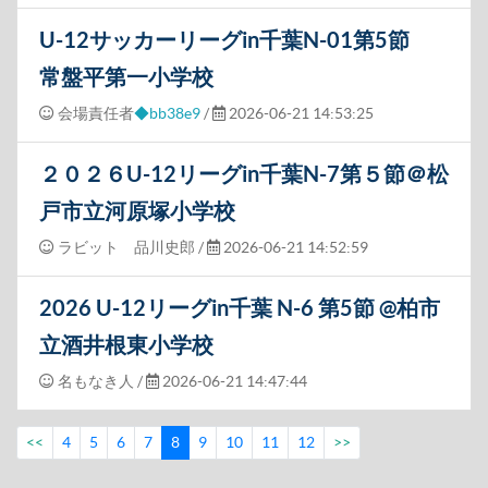
U-12サッカーリーグin千葉N-01第5節
常盤平第一小学校
会場責任者
◆bb38e9
/
2026-06-21 14:53:25
２０２６U-12リーグin千葉N-7第５節＠松
戸市立河原塚小学校
ラビット 品川史郎
/
2026-06-21 14:52:59
2026 U-12リーグin千葉 N-6 第5節 @柏市
立酒井根東小学校
名もなき人
/
2026-06-21 14:47:44
<<
4
5
6
7
8
9
10
11
12
>>