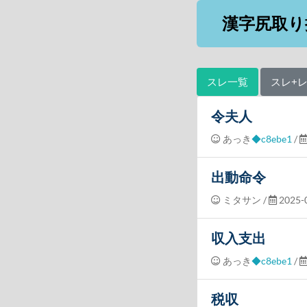
漢字尻取り
スレ一覧
スレ+
令夫人
あっき
◆c8ebe1
/
出動命令
ミタサン
/
2025-0
収入支出
あっき
◆c8ebe1
/
税収