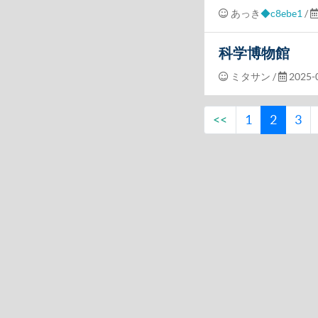
あっき
◆c8ebe1
/
科学博物館
ミタサン
/
2025-0
<<
1
2
3