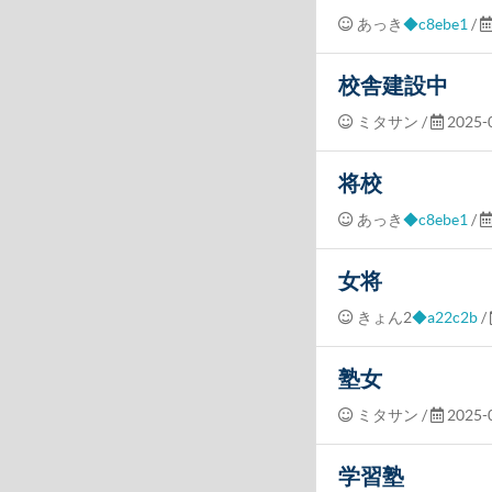
あっき
◆c8ebe1
/
校舎建設中
ミタサン
/
2025-0
将校
あっき
◆c8ebe1
/
女将
きょん2
◆a22c2b
/
塾女
ミタサン
/
2025-0
学習塾