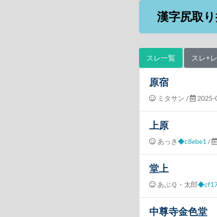
漢字尻取り
スレ一覧
スレ+
原宿
ミタサン
/
2025-0
上原
あっき
◆c8ebe1
/
堂上
あぶＱ・太郎
◆cf1
中尊寺金色堂