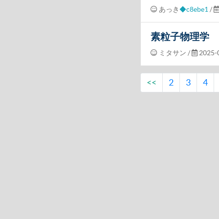
あっき
◆c8ebe1
/
素粒子物理学
ミタサン
/
2025-0
<<
2
3
4