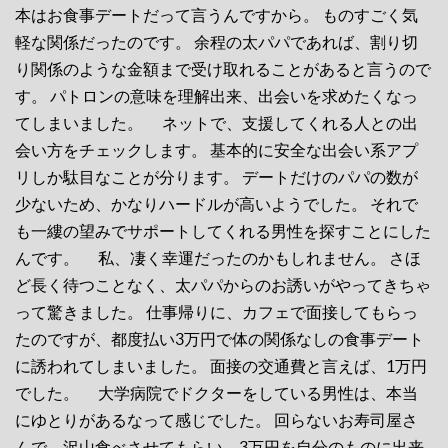
本はお食事デートだって言うんですから。 ものすごく気
軽な関係だったのです。 余程の太パパであれば、割り切
り関係のような金額まで受け取れることがあると言うので
す。 パトロンの意味を理解出来、出会いを求めたくなっ
てしまいました。 ネットで、支援してくれる人との出
会い方をチェックします。 基本的に安全な出会い系アプ
リしか駄目なことが分ります。 デートだけのパパの数が
少ないため、かなりハードルが高いようでした。 それで
も一縷の望みでサポートしてくれる男性を探すことにした
んです。 私、凄く幸運だったのかもしれません。 さほ
ど長く待つことなく、太パパからのお誘いがやってきちゃ
って驚きました。 仕事帰りに、カフェで面接してもらっ
たのですが、都度払い3万円で体の関係なしの食事デート
に誘われてしまいました。 面接の交通費と言えば、1万円
でした。 大学病院でドクターをしている男性は、本当
にゆとりがあるなって感じでした。 回らないお寿司屋さ
んで、沢山食べさせてもらい、3万円を自分のものに出来