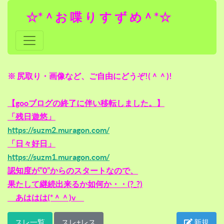
☆*＾お 喋 り す ず め＾*☆
※ 尻取り・画像など、ご自由にどうぞ!(＾＾)!
【gooブログの終了に伴い移転しました。】
「残日遊悠」
https://suzm2.muragon.com/
「日々好日」
https://suzm1.muragon.com/
認知度が”0”からのスタートなので、
果たして継続出来るか如何か・・(?_?)
あははは(*＾＾)v
スレ一覧
スレ+レス
新規