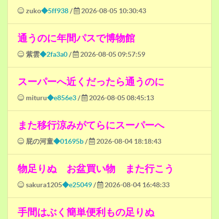
zuko
◆5ff938
/
2026-08-05 10:30:43
通うのに年間パスで博物館
紫雲
◆2fa3a0
/
2026-08-05 09:57:59
スーパーへ近くだったら通うのに
mituru
◆e856e3
/
2026-08-05 08:45:13
また移行涼みがてらにスーパーへ
屁の河童
◆01695b
/
2026-08-04 18:18:43
物足りぬ お盆買い物 また行こう
sakura1205
◆e25049
/
2026-08-04 16:48:33
手間はぶく簡単便利もの足りぬ