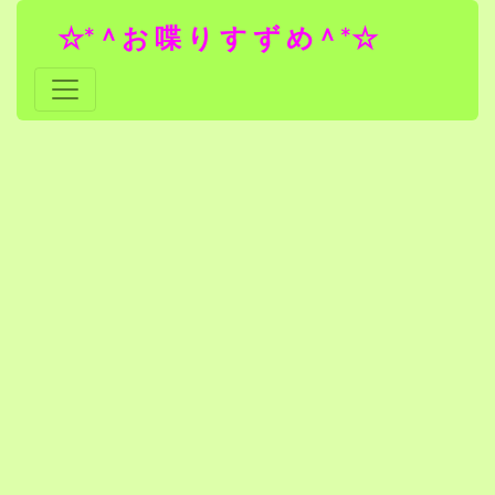
☆*＾お 喋 り す ず め＾*☆